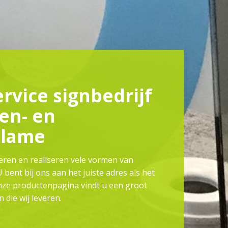
ervice signbedrijf
en- en
clame
eren en realiseren vele vormen van
 bent bij ons aan het juiste adres als het
nze productenpagina vindt u een groot
 die wij leveren.