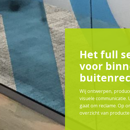
Het full s
voor binn
buitenre
Wij ontwerpen, produc
visuele communicatie. U
gaat om reclame. Op o
overzicht van producten