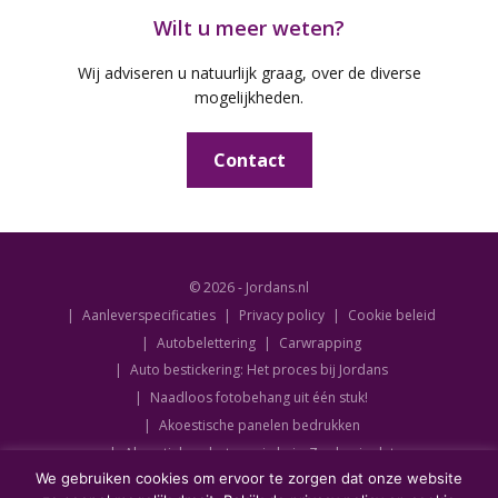
Wilt u meer weten?
Wij adviseren u natuurlijk graag, over de diverse
mogelijkheden.
Contact
© 2026 - Jordans.nl
Aanleverspecificaties
Privacy policy
Cookie beleid
Autobelettering
Carwrapping
Auto bestickering: Het proces bij Jordans
Naadloos fotobehang uit één stuk!
Akoestische panelen bedrukken
Akoestiek verbeteren in huis: Zo doe je dat
We gebruiken cookies om ervoor te zorgen dat onze website
De akoestiek verbeteren op kantoor: Dit zijn je opties